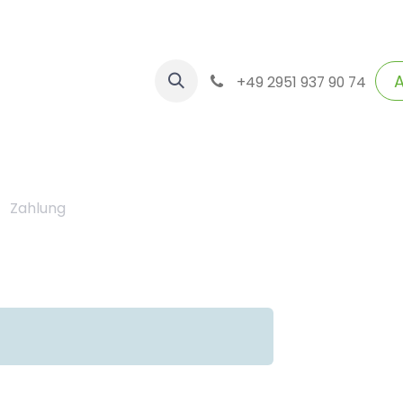
upport
Veranstaltungen
Forum
Blog
Kundenb
+49 2951 937 90 74
Zahlung